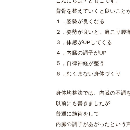
こんにちは！ともこです。
背骨を整えていくと良いこと
１．姿勢が良くなる
２．姿勢が良いと、肩こり腰
３，体感がUPしてくる
４，内臓の調子がUP
５，自律神経が整う
６，むくまない身体づくり
身体均整法では、内臓の不調
以前にも書きましたが
普通に施術をして
内臓の調子があがったという