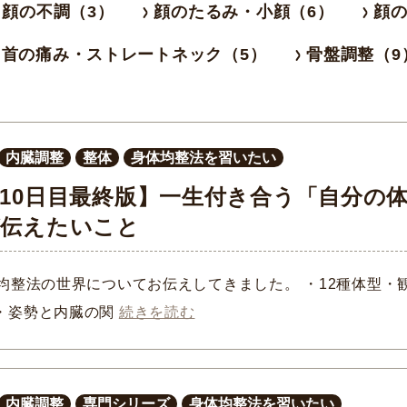
顔の不調（3）
顔のたるみ・小顔（6）
顔の
首の痛み・ストレートネック（5）
骨盤調整（9
内臓調整
整体
身体均整法を習いたい
10日目最終版】一生付き合う「自分の
が伝えたいこと
均整法の世界についてお伝えしてきました。 ・12種体型・
・姿勢と内臓の関
続きを読む
内臓調整
専門シリーズ
身体均整法を習いたい