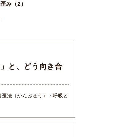
歪み（2）
）
体」と、どう向き合
観歪法（かんぷほう）・呼吸と