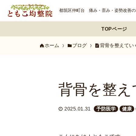
都筑区仲町台 痛み・歪み・姿勢改善の
TOPページ
ホーム
ブログ
背骨を整えてい
背骨を整え
2025.01.31
予防医学
健康